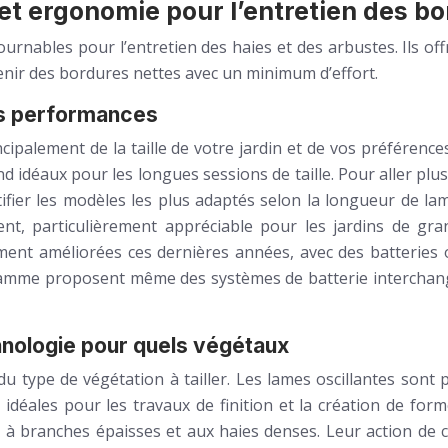
n et ergonomie pour l’entretien des b
tournables pour l’entretien des haies et des arbustes. Ils o
ntenir des bordures nettes avec un minimum d’effort.
des performances
incipalement de la taille de votre jardin et de vos préféren
d idéaux pour les longues sessions de taille. Pour aller plu
ifier les modèles les plus adaptés selon la longueur de la
, particulièrement appréciable pour les jardins de grand
ment améliorées ces dernières années, avec des batteries 
 gamme proposent même des systèmes de batterie interchange
chnologie pour quels végétaux
u type de végétation à tailler. Les lames oscillantes sont pa
 idéales pour les travaux de finition et la création de f
ux à branches épaisses et aux haies denses. Leur action de