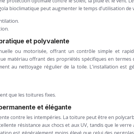
 protection optimale contre le soleil, la pluie et le vent. 
rgola bioclimatique peut augmenter le temps d’utilisation de 
tilation.
tion.
 pratique et polyvalente
elle ou motorisée, offrant un contrôle simple et rapide 
e matériau offrant des propriétés spécifiques en termes d
lement au nettoyage régulier de la toile. L’installation e
nt que les toitures fixes.
n permanente et élégante
nte contre les intempéries. La toiture peut être en polycar
llente résistance aux chocs et aux UV, tandis que le verre a
lation est généralement moins élevé que celui des pergolas 