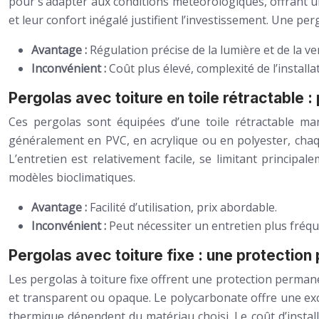
pour s’adapter aux conditions météorologiques, offrant une
et leur confort inégalé justifient l’investissement. Une pe
Avantage :
Régulation précise de la lumière et de la ven
Inconvénient :
Coût plus élevé, complexité de l’installa
Pergolas avec toiture en toile rétractable :
Ces pergolas sont équipées d’une toile rétractable manu
généralement en PVC, en acrylique ou en polyester, chaqu
L’entretien est relativement facile, se limitant principa
modèles bioclimatiques.
Avantage :
Facilité d’utilisation, prix abordable.
Inconvénient :
Peut nécessiter un entretien plus fréque
Pergolas avec toiture fixe : une protectio
Les pergolas à toiture fixe offrent une protection permane
et transparent ou opaque. Le polycarbonate offre une exce
thermique dépendent du matériau choisi. Le coût d’instal