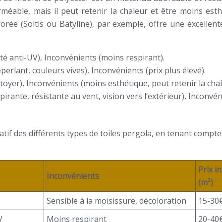
éable, mais il peut retenir la chaleur et être moins esthé
forée (Soltis ou Batyline), par exemple, offre une excelle
aité anti-UV), Inconvénients (moins respirant).
erlant, couleurs vives), Inconvénients (prix plus élevé).
oyer), Inconvénients (moins esthétique, peut retenir la chal
irante, résistante au vent, vision vers l’extérieur), Inconvéni
atif des différents types de toiles pergola, en tenant compte 
Prix in
Inconvénients
(m²)
Sensible à la moisissure, décoloration
15-30
V
Moins respirant
20-40