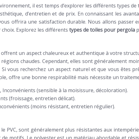
vironnement, il est temps d’explorer les différents types de
esthétique, d’entretien et de prix. En connaissant les avan
vous offrira une satisfaction durable. Nous allons passer en 
 choix. Explorez les différents
types de toiles pour pergola
p
, offrent un aspect chaleureux et authentique à votre struct
es régions chaudes. Cependant, elles sont généralement moin
. Si vous recherchez un aspect naturel et que vous êtes prê
le, offre une bonne respirabilité mais nécessite un traiteme
 Inconvénients (sensible à la moisissure, décoloration).
ts (froissage, entretien délicat).
nconvénients (moins résistant, entretien régulier).
 le PVC, sont généralement plus résistantes aux intempéries e
de motifs. Le polyester est un matériau abordable et résista