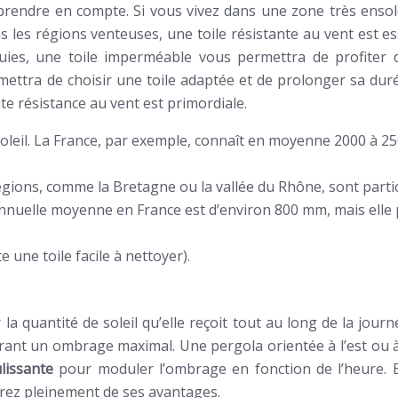
 prendre en compte. Si vous vivez dans une zone très ensole
 les régions venteuses, une toile résistante au vent est ess
es pluies, une toile imperméable vous permettra de profi
mettra de choisir une toile adaptée et de prolonger sa dur
te résistance au vent est primordiale.
soleil. La France, par exemple, connaît en moyenne 2000 à 25
régions, comme la Bretagne ou la vallée du Rhône, sont part
 annuelle moyenne en France est d’environ 800 mm, mais ell
 une toile facile à nettoyer).
 la quantité de soleil qu’elle reçoit tout au long de la jou
nt un ombrage maximal. Une pergola orientée à l’est ou à l
ulissante
pour moduler l’ombrage en fonction de l’heure. E
erez pleinement de ses avantages.